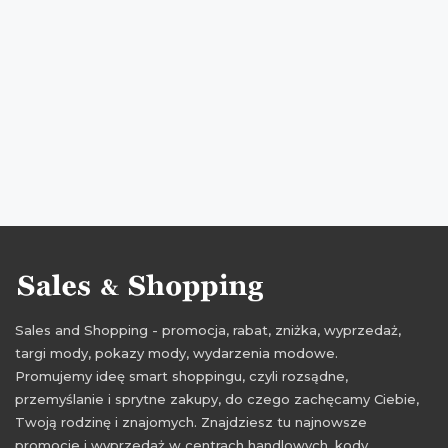
rabaty 2016
zniżki 2016
promocje wrzesień 2016
rabaty wrzesień 2016
zniżki wrzesień 2016
promocje lamoda
rabaty lamoda
zniżki lamoda
przeceny lamoda
okazje lamoda
oferty lamoda
Sales and Shopping - promocja, rabat, zniżka, wyprzedaż,
targi mody, pokazy mody, wydarzenia modowe.
Promujemy ideę smart shoppingu, czyli rozsądne,
przemyślanie i sprytne zakupy, do czego zachęcamy Ciebie,
Twoją rodzinę i znajomych. Znajdziesz tu najnowsze
promocje i wyprzedaż w centrach handlowych, kody