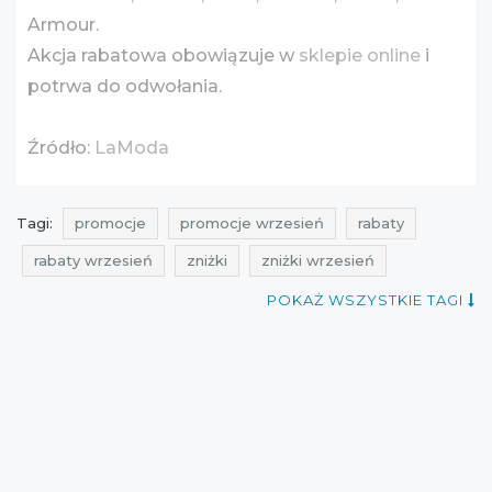
Armour.
Akcja rabatowa obowiązuje w
sklepie online
i
potrwa do odwołania.
Źródło:
LaModa
Tagi:
promocje
promocje wrzesień
rabaty
rabaty wrzesień
zniżki
zniżki wrzesień
przeceny
okazje
oferty
super promocje
POKAŻ WSZYSTKIE TAGI
kiedy zniżki
darmolandia
promocje nike
rabaty nike
zniżki nike
przeceny nike
okazje nike
oferty nike
promocje puma
rabaty puma
zniżki puma
przeceny puma
okazje puma
oferty puma
promocje 2016