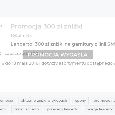
Promocja 300 zł zniżki
300 zł zniżki
Lancerto: 300 zł zniżki na garnitury z linii 
O i zaoszczędź
300 zł
.
PROMOCJA WYGASŁA
6 do 18 maja 2016 i dotyczy asortymentu dostępnego w
romocje
aktualne zniżki w sklepach
qpony
promocje na
erto
zniżki lancerto
przeceny lancerto
okazje lancerto