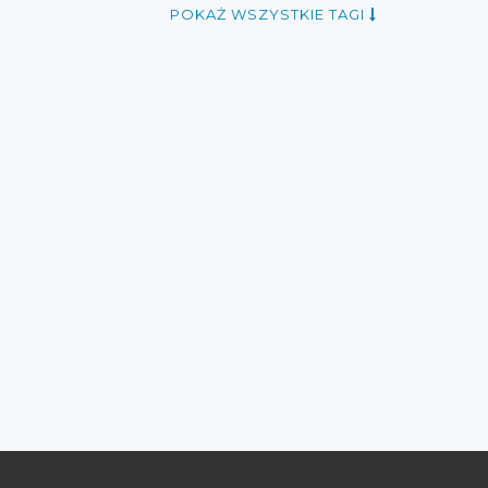
rabaty 2016
rabaty maj 2016
zniżki 2016
POKAŻ WSZYSTKIE TAGI