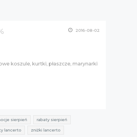
%
2016-08-02
we koszule, kurtki, płaszcze, marynarki
ocje sierpień
rabaty sierpień
ty lancerto
zniżki lancerto