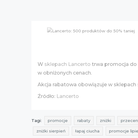
W
sklepach Lancerto
trwa promocja do 5
w obniżonych cenach.
Akcja rabatowa obowiązuje w sklepach 
Źródło:
Lancerto
Tagi:
promocje
rabaty
zniżki
przecen
zniżki sierpień
łapaj ciucha
promocje lipi