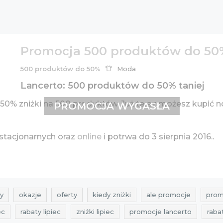
Promocja 500 produktów do 50
500 produktów do 50%
Moda
Lancerto: 500 produktów do 50% taniej
0% zniżki na 500 produktów. Już teraz możesz kupić no
PROMOCJA WYGASŁA
stacjonarnych oraz
online
i potrwa do 3 sierpnia 2016..
y
okazje
oferty
kiedy zniżki
ale promocje
prom
ec
rabaty lipiec
zniżki lipiec
promocje lancerto
raba