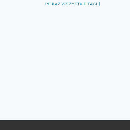
ule
przeceny koszule
okazje koszule
POKAŻ WSZYSTKIE TAGI
nie
oferty spodnie
promocje garnitury
rabaty sierpień 2016
zniżki sierpień 2016