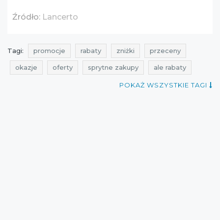
Źródło:
Lancerto
Tagi:
promocje
rabaty
zniżki
przeceny
okazje
oferty
sprytne zakupy
ale rabaty
super promocja
promocje lancerto
POKAŻ WSZYSTKIE TAGI
rabaty lancerto
zniżki lancerto
przeceny lancerto
okazje lancerto
oferty lancerto
promocje listopad
rabaty listopad
zniżki listopad
promocje koszule
rabaty koszule
zniżki koszule
przeceny koszule
okazje koszule
oferty koszule
promocje 2016
rabaty 2016
zniżki 2016
promocje listopad 2016
rabaty listopad 2016
zniżki listopad 2016