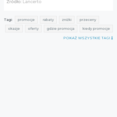
Źródło:
Lancerto
Tagi:
promocje
rabaty
zniżki
przeceny
okazje
oferty
gdzie promocja
kiedy promocje
promocje sierpień
rabaty sierpień
zniżki sierpień
POKAŻ WSZYSTKIE TAGI
promocje lancerto
rabaty lancerto
zniżki lancerto
przeceny lancerto
okazje lancerto
oferty lancerto
promocje 2016
rabaty 2016
zniżki 2016
promocje sierpień 2016
rabaty sierpień 2016
zniżki sierpień 2016