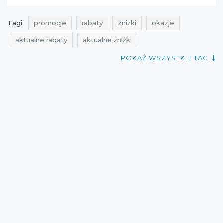
Tagi:
promocje
rabaty
zniżki
okazje
aktualne rabaty
aktualne zniżki
atrakcyjne promocje
aktualne promocje
POKAŻ WSZYSTKIE TAGI
atrakcyjne zniżki
promocje listopad
rabaty listopad
zniżki listopad
wyprzedaż makalu
promocje makalu
rabaty makalu
zniżki makalu
mid season sale
cała polska
wyprzedaż międzysezonowa
wyprzedaże
atrakcyjne rabaty
Sklepy
promocja na kurtki
wyprzedaże listopad