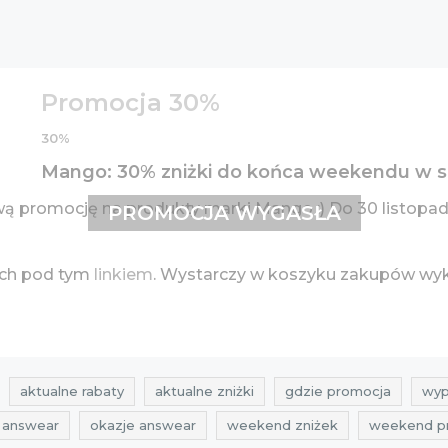
Promocja 30%
30%
Mango: 30% zniżki do końca weekendu w 
 promocję na produkty marki Mango :) Do 30 listopa
PROMOCJA WYGASŁA
ych pod tym
linkiem
. Wystarczy w koszyku zakupów wy
aktualne rabaty
aktualne zniżki
gdzie promocja
wyp
i answear
okazje answear
weekend zniżek
weekend p