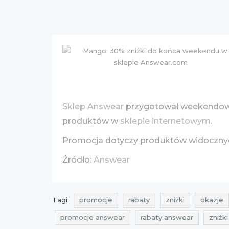
Sklep Answear
przygotował weekendową
produktów w
sklepie internetowym
.
Promocja dotyczy produktów widoczn
Źródło:
Answear
Tagi:
promocje
rabaty
zniżki
okazje
promocje answear
rabaty answear
zniżk