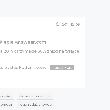
2014-12-09
sklepie Answear.com
da 2014 otrzymacie
30%
zniżki na tysiące
korzystać kod zniżkowy
.
POKAŻ KOD
rzedaż
aktualne promocje
romocji
wyprzedaż answear