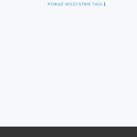
aty mango
zniżki mango
okazje listopad
POKAŻ WSZYSTKIE TAGI