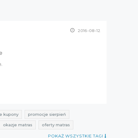
2016-08-12
e
e.
e kupony
promocje sierpień
okazje matras
oferty matras
ień 2016
POKAŻ WSZYSTKIE TAGI