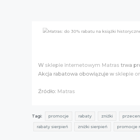
W
sklepie internetowym Matras
trwa pr
Akcja rabatowa obowiązuje w
sklepie o
Źródło:
Matras
Tagi:
promocje
rabaty
zniżki
przecen
rabaty sierpień
zniżki sierpień
promocje 
promocje 2016
rabaty 2016
zniżki 2016