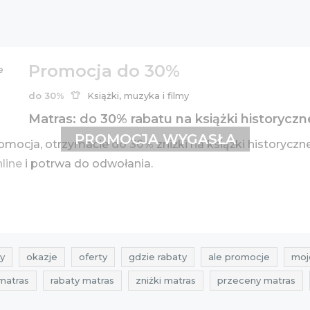
Promocja do 30%
do 30%
Książki, muzyka i filmy
Matras: do 30% rabatu na książki historyczn
PROMOCJA WYGASŁA
omocja, otrzymacie
do 30%
zniżki na książki historyczn
nline
i potrwa do odwołania.
y
okazje
oferty
gdzie rabaty
ale promocje
moj
matras
rabaty matras
zniżki matras
przeceny matras
promocje sierpień 2016
rabaty sierpień 2016
zniżki sierp