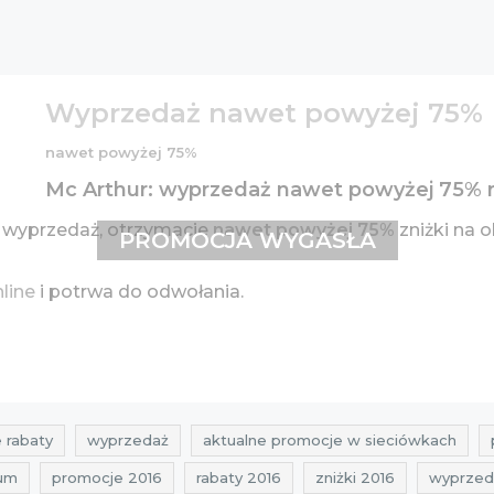
Wyprzedaż nawet powyżej 75%
nawet powyżej 75%
Mc Arthur: wyprzedaż nawet powyżej 75% 
 wyprzedaż, otrzymacie
nawet powyżej 75%
zniżki na 
PROMOCJA WYGASŁA
nline
i potrwa do odwołania.
 rabaty
wyprzedaż
aktualne promocje w sieciówkach
um
promocje 2016
rabaty 2016
zniżki 2016
wyprzed