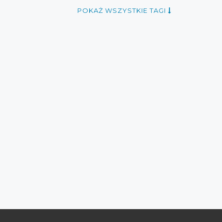
a
zniżki butów
promocje sierpień 2016
POKAŻ WSZYSTKIE TAGI