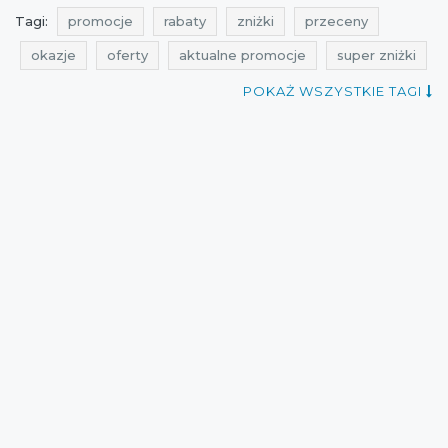
Tagi:
promocje
rabaty
zniżki
przeceny
okazje
oferty
aktualne promocje
super zniżki
shopping news
promocje na meble
POKAŻ WSZYSTKIE TAGI
rabaty na meble
zniżki na meble
promocje lipiec
rabaty lipiec
zniżki lipiec
przeceny na meble
okazje na meble
oferty na meble
promocje na meble do salonu
rabaty na meble do salonu
zniżki na meble do salonu
przeceny na meble do salonu
okazje na meble do salonu
oferty na meble do salonu
promocje 2021
rabaty 2021
zniżki 2021
promocje lipiec 2021
rabaty lipiec 2021
zniżki lipiec 2021