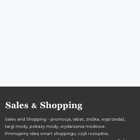
rabaty kwiecień 2016
zniżki kwiecień 2016
wyprzedaże kwiecień
medicine
wyprzedaże medicine
Sales and Shopping - promocja, rabat, zniżka, wyprzedaż,
targi mody, pokazy mody, wydarzenia modowe.
Promujemy ideę smart shoppingu, czyli rozsądne,