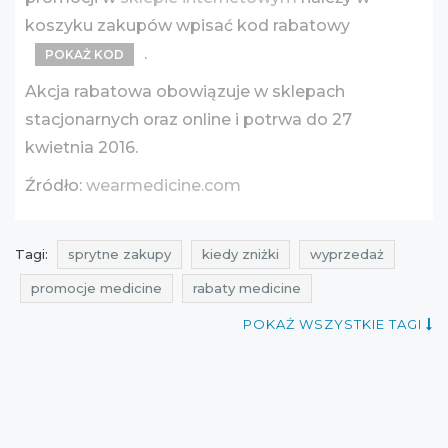
koszyku zakupów wpisać kod rabatowy
.
POKAŻ KOD
Akcja rabatowa obowiązuje w sklepach
stacjonarnych oraz online i potrwa do 27
kwietnia 2016.
Źródło:
wearmedicine.com
Tagi:
sprytne zakupy
kiedy zniżki
wyprzedaż
promocje medicine
rabaty medicine
zniżki medicine
promocje kwiecień
POKAŻ WSZYSTKIE TAGI
rabaty kwiecień
zniżki kwiecień
promocje 2016
rabaty 2016
zniżki 2016
wyprzedaże
wyprzedaże 2016
promocje kwiecień 2016