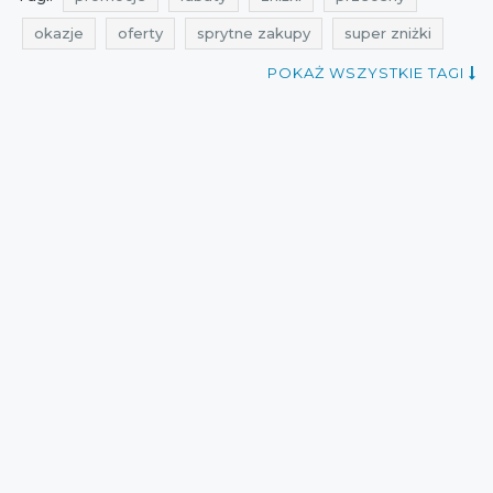
okazje
oferty
sprytne zakupy
super zniżki
kiedy promocje
promocje na meble
POKAŻ WSZYSTKIE TAGI
rabaty na meble
zniżki na meble
promocje sierpień
rabaty sierpień
zniżki sierpień
przeceny na meble
okazje na meble
oferty na meble
promocje na meble do domu
rabaty na meble do domu
zniżki na meble do domu
przeceny na meble do domu
okazje na meble do domu
oferty na meble do domu
promocje 2021
rabaty 2021
zniżki 2021
promocje miloo home
rabaty miloo home
zniżki miloo home
przeceny miloo home
okazje miloo home
oferty miloo home