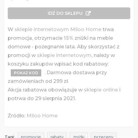
IDŹ DO SKLEPU
W
sklepie internetowym Miloo Home
trwa
promocja, otrzymacie
15%
zniżki na meble
domowe - pożegnanie lata. Aby skorzystać z
promocji w
sklepie internetowym
, należy w
koszyku zakupów wpisać kod rabatowy:
. Darmowa dostawa przy
POKAŻ KOD
zamówieniach od 299 zł.
Akcja rabatowa obowiązuje w
sklepie online
i
potrwa do 29 sierpnia 2021.
Źródło:
Miloo Home
Tagi:
promocje
rabaty
zniżki
przeceny