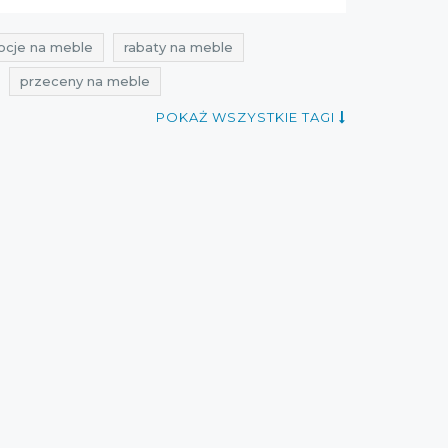
cje na meble
rabaty na meble
przeceny na meble
y na meble ogrodowe
POKAŻ WSZYSTKIE TAGI
le do ogrodu
okazje na meble do ogrodu
cień
zniżki kwiecień
promocje 2021
mocje maj 2021
rabaty maj 2021
okazje miloo home
oferty miloo home