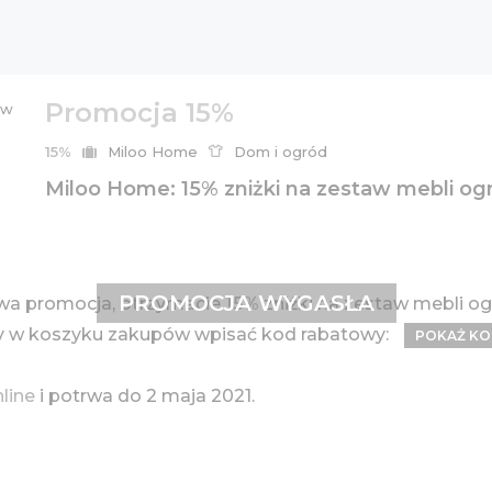
Promocja 15%
15%
Miloo Home
Dom i ogród
Miloo Home: 15% zniżki na zestaw mebli o
PROMOCJA WYGASŁA
wa promocja, otrzymacie
15%
zniżki na zestaw mebli og
ży w koszyku zakupów wpisać kod rabatowy:
POKAŻ K
nline
i potrwa do 2 maja 2021.