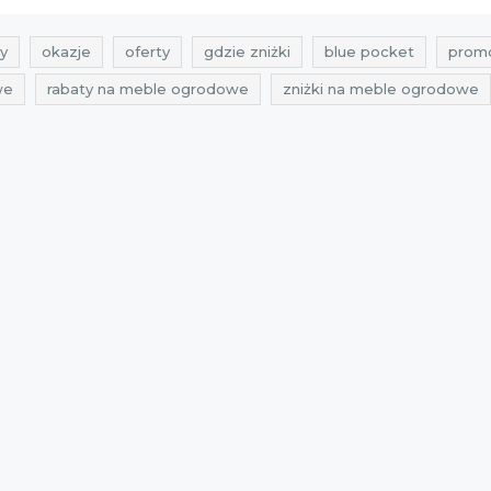
y
okazje
oferty
gdzie zniżki
blue pocket
promo
we
rabaty na meble ogrodowe
zniżki na meble ogrodowe
ble
okazje na meble ogrodowe
oferty na meble
ofert
ble do ogrodu
zniżki na meble do ogrodu
przeceny na meb
rabaty maj
zniżki maj
promocje kwiecień
rabaty kwie
eń 2021
rabaty kwiecień 2021
zniżki kwiecień 2021
pro
baty miloo home
zniżki miloo home
przeceny miloo home