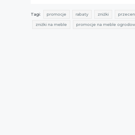
Tagi:
promocje
rabaty
zniżki
przecen
zniżki na meble
promocje na meble ogrodo
przeceny na meble ogrodowe
okazje na me
promocje na meble do ogrodu
rabaty na me
oferty na meble do ogrodu
promocje maj
rabaty 2021
zniżki 2021
promocje kwieci
zniżki maj 2021
promocje miloo home
ra