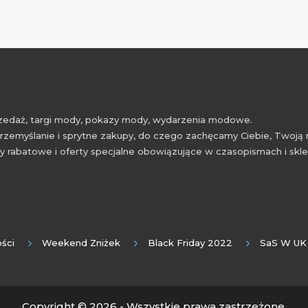
przedaż, targi mody, pokazy mody, wydarzenia modowe.
rzemyślanie i sprytne zakupy, do czego zachęcamy Ciebie, Twoją 
 rabatowe i oferty specjalne obowiązujące w czasopismach i skl
ści
Weekend Zniżek
Black Friday 2022
SaS W UK
Copyright © 2026 - Wszystkie prawa zastrzeżone.