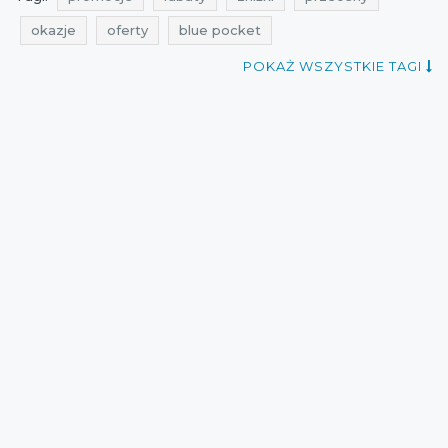
okazje
oferty
blue pocket
aktualne promocje w sklepach
promocje na meble
POKAŻ WSZYSTKIE TAGI
rabaty na meble
zniżki na meble
promocje sierpień
rabaty sierpień
zniżki sierpień
przeceny na meble
okazje na meble
oferty na meble
promocje na meble do domu
rabaty na meble do domu
zniżki na meble do domu
przeceny na meble do domu
okazje na meble do domu
oferty na meble do domu
promocje 2021
rabaty 2021
zniżki 2021
promocje na meble do mieszkania
rabaty na meble do mieszkania
zniżki na meble do mieszkania