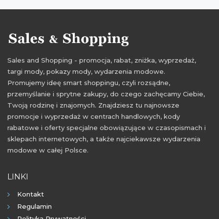
przeceny na meble do mieszkania
okazje na meble do mieszkania
oferty na meble do mieszkania
promocje miloo home
Sales and Shopping - promocja, rabat, zniżka, wyprzedaż,
rabaty miloo home
zniżki miloo home
targi mody, pokazy mody, wydarzenia modowe.
przeceny miloo home
okazje miloo home
Promujemy ideę smart shoppingu, czyli rozsądne,
przemyślanie i sprytne zakupy, do czego zachęcamy Ciebie,
oferty miloo home
promocje sierpień 2021
Twoją rodzinę i znajomych. Znajdziesz tu najnowsze
rabaty sierpień 2021
zniżki sierpień 2021
promocje i wyprzedaż w centrach handlowych, kody
rabatowe i oferty specjalne obowiązujące w czasopismach i
sklepach internetowych, a także najciekawsze wydarzenia
modowe w całej Polsce.
LINKI
Kontakt
Regulamin
Polityka Prywatności