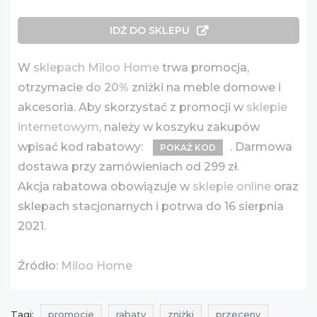
IDŹ DO SKLEPU
W
sklepach Miloo Home
trwa promocja,
otrzymacie
do 20%
zniżki na meble domowe i
akcesoria. Aby skorzystać z promocji w
sklepie
internetowym
, należy w koszyku zakupów
wpisać kod rabatowy:
. Darmowa
POKAŻ KOD
dostawa przy zamówieniach od 299 zł.
Akcja rabatowa obowiązuje w
sklepie online
oraz
sklepach stacjonarnych i potrwa do 16 sierpnia
2021.
Źródło:
Miloo Home
Tagi:
promocje
rabaty
zniżki
przeceny