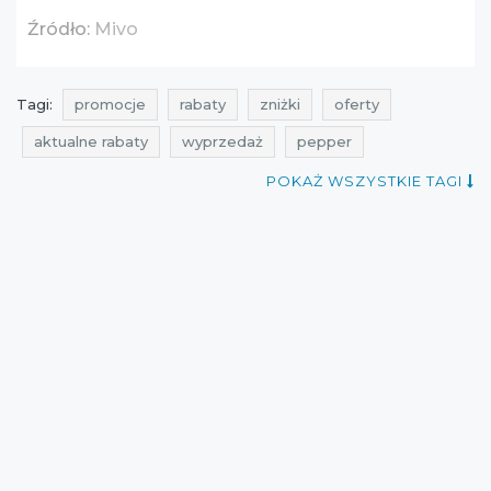
Źródło:
Mivo
Tagi:
promocje
rabaty
zniżki
oferty
aktualne rabaty
wyprzedaż
pepper
promocje lipiec
rabaty lipiec
zniżki lipiec
POKAŻ WSZYSTKIE TAGI
wyprzedaż lipiec
wyprzedaż mivo
promocje mivo
rabaty mivo
zniżki mivo
promocje 2016
rabaty 2016
zniżki 2016
wyprzedaż 2016
wyprzedaż obuwia
wyprzedaż butów
promocje obuwia
promocje butów
rabaty obuwia
rabaty butów
zniżki obuwia
zniżki butów
wyprzedaż lipiec 2016
promocje lipiec 2016
rabaty lipiec 2016
zniżki lipiec 2016