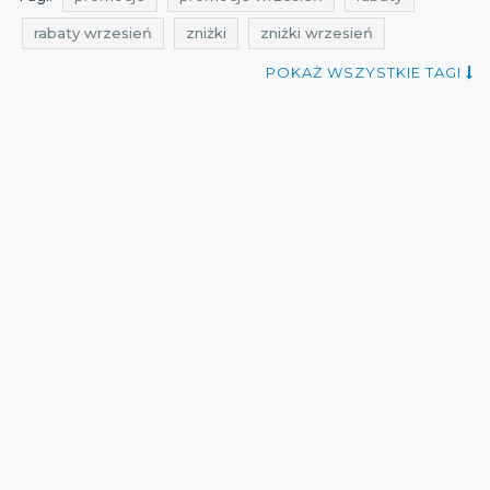
rabaty wrzesień
zniżki
zniżki wrzesień
przeceny
okazje
oferty
super zniżki
POKAŻ WSZYSTKIE TAGI
kiedy promocje
promocje na odzież sportową
rabaty na odzież sportową
zniżki na odzież sportową
przeceny na odzież sportową
okazje na odzież sportową
oferty na odzież sportową
couporando
promocje sierpień
rabaty sierpień
zniżki sierpień
promocje na ubrania sportowe
rabaty na ubrania sportowe
zniżki na ubrania sportowe
przeceny na ubrania sportowe
okazje na ubrania sportowe