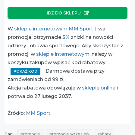
IDŹ DO SKLEPU
W
sklepie internetowym MM Sport
trwa
promocja, otrzymacie
5%
zniżki na nowości
odzieży i obuwia sportowego. Aby skorzystać z
promocji w
sklepie internetowym
, należy w
koszyku zakupów wpisać kod rabatowy:
. Darmowa dostawa przy
POKAŻ KOD
zamówieniach od 99 zł.
Akcja rabatowa obowiązuje w
sklepie online
i
potrwa do 27 lutego 2037.
Źródło:
MM Sport
Tagi:
promocje
promocje wrzesień
rabaty