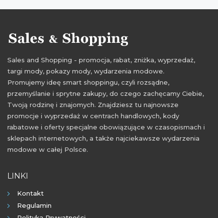
oferty na ubrania sportowe
promocje na ciuchy sportowe
rabaty na ciuchy sportowe
zniżki na ciuchy sportowe
Sales and Shopping - promocja, rabat, zniżka, wyprzedaż,
promocje 2021
rabaty 2021
zniżki 2021
targi mody, pokazy mody, wydarzenia modowe.
promocje sierpień 2021
rabaty sierpień 2021
Promujemy ideę smart shoppingu, czyli rozsądne,
przemyślanie i sprytne zakupy, do czego zachęcamy Ciebie,
zniżki sierpień 2021
promocje wrzesień 2021
Twoją rodzinę i znajomych. Znajdziesz tu najnowsze
rabaty wrzesień 2021
zniżki wrzesień 2021
promocje i wyprzedaż w centrach handlowych, kody
rabatowe i oferty specjalne obowiązujące w czasopismach i
sklepach internetowych, a także najciekawsze wydarzenia
modowe w całej Polsce.
LINKI
Kontakt
Regulamin
Polityka Prywatności