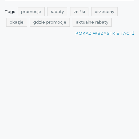
Tagi:
promocje
rabaty
zniżki
przeceny
okazje
gdzie promocje
aktualne rabaty
aktualne zniżki
wyprzedaż
aktualne promocje
POKAŻ WSZYSTKIE TAGI
promocje monnari
rabaty monnari
zniżki monnari
przeceny monnari
okazje monnari
kiedy promocje
aktualne promocje w sieciówkach
wyprzedaż monnari
promocje listopad
rabaty listopad
zniżki listopad
przeceny listopad
okazje listopad
t-shirty
sukienki
cała polska
monnari
Sklepy
najlepsze promocje
aktualne promocje listopad
promocje listopad 2015
rabaty listopad 2015
wyprzedaże listopad
zniżki listopad 2015