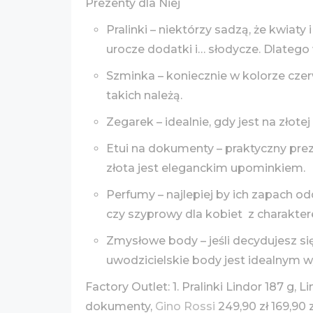
Prezenty dla Niej
Pralinki – niektórzy sadzą, że kwia
urocze dodatki i… słodycze. Dlatego
Szminka – koniecznie w kolorze cze
takich należą.
Zegarek – idealnie, gdy jest na złot
Etui na dokumenty – praktyczny preze
złota jest eleganckim upominkiem.
Perfumy – najlepiej by ich zapach o
czy szyprowy dla kobiet z charakte
Zmysłowe body – jeśli decydujesz si
uwodzicielskie body jest idealnym 
Factory Outlet: 1. Pralinki Lindor 187 g, Li
dokumenty,
Gino Rossi
249,90 zł 169,90 