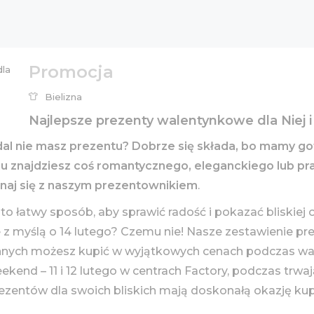
Promocja
Bielizna
Najlepsze prezenty walentynkowe dla Niej i
adal nie masz prezentu? Dobrze się składa, bo mamy 
znajdziesz coś romantycznego, eleganckiego lub prak
aj się z naszym prezentownikiem
.
 łatwy sposób, aby sprawić radość i pokazać bliskiej 
 z myślą o 14 lutego? Czemu nie! Nasze zestawienie 
le innych możesz kupić w wyjątkowych cenach podczas
eekend – 11 i 12 lutego w centrach Factory, podczas trw
entów dla swoich bliskich mają doskonałą okazję kupi