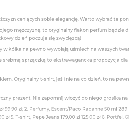
żczyzn ceniących sobie elegancję. Warto wybrać te po
wojego mężczyznę, to oryginalny flakon perfum będzi
tkowy dzień poczuje się zwycięzcą!
czy w kółka na pewno wywołają uśmiech na waszych twa
e srebrną sprzączką to ekstrawagancka propozycja dla 
ukiem. Oryginalny t-shirt, jeśli nie na co dzień, to na
yczny prezent. Nie zapomnij włożyć do niego grosika na 
zł 99,90 zł, 2. Perfumy, Escent/Paco Rabanne 50 ml 289 zł
0 zł 5. T-shirt, Pepe Jeans 179,00 zł 125,00 zł 6. Portfel,
G