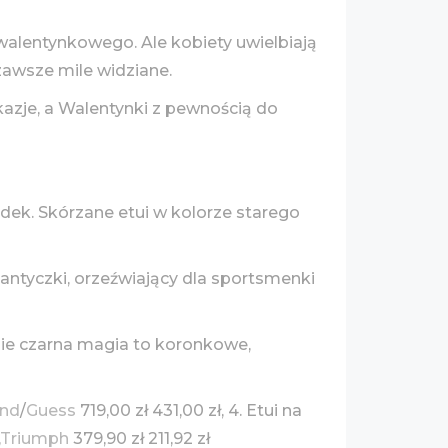
 walentynkowego. Ale kobiety uwielbiają
zawsze mile widziane.
azje, a Walentynki z pewnością do
ądek. Skórzane etui w kolorze starego
antyczki, orzeźwiający dla sportsmenki
ebie czarna magia to koronkowe,
end
/
Guess
719,00 zł 431,00 zł, 4. Etui na
Triumph
379,90 zł 211,92 zł