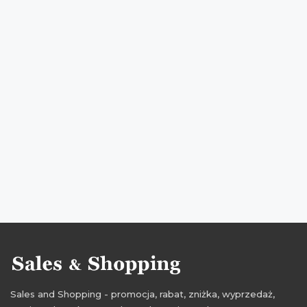
okazje na książki
oferty na książki
promocje nexto
rabaty nexto
zniżki nexto
przeceny nexto
okazje nexto
oferty nexto
promocje 2021
rabaty 2021
zniżki 2021
promocje maj 2021
rabaty maj 2021
zniżki maj 2021
Sales and Shopping - promocja, rabat, zniżka, wyprzedaż,