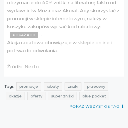
otrzymacie
do 40%
zniżki na literaturę faktu od
wydawnictw Muza oraz Akurat. Aby skorzystać z
promocji w
sklepie internetowym
, należy w
koszyku zakupów wpisać kod rabatowy:
.
POKAŻ KOD
Akcja rabatowa obowiązuje w
sklepie online
i
potrwa do odwołania.
Źródło:
Nexto
Tagi:
promocje
rabaty
zniżki
przeceny
okazje
oferty
super zniżki
blue pocket
super promocja
promocje na książki
POKAŻ WSZYSTKIE TAGI
rabaty na książki
zniżki na książki
promocje maj
rabaty maj
zniżki maj
przeceny na książki