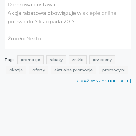
Darmowa dostawa.
Akcja rabatowa obowiązuje w
sklepie online
i
potrwa do 7 listopada 2017.
Źródło:
Nexto
Tagi:
promocje
rabaty
zniżki
przeceny
okazje
oferty
aktualne promocje
promocyjni
aktualne zniżki w sklepach
promocje listopad
POKAŻ WSZYSTKIE TAGI
rabaty listopad
zniżki listopad
promocje nexto
rabaty nexto
zniżki nexto
przeceny nexto
okazje nexto
oferty nexto
promocje 2017
rabaty 2017
zniżki 2017
promocje listopad 2017
rabaty listopad 2017
zniżki listopad 2017