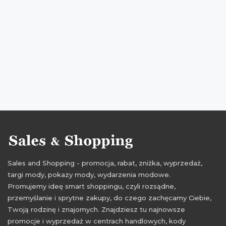
Sales and Shopping - promocja, rabat, zniżka, wyprzedaż,
targi mody, pokazy mody, wydarzenia modowe.
Promujemy ideę smart shoppingu, czyli rozsądne,
przemyślanie i sprytne zakupy, do czego zachęcamy Ciebie,
Twoją rodzinę i znajomych. Znajdziesz tu najnowsze
promocje i wyprzedaż w centrach handlowych, kody