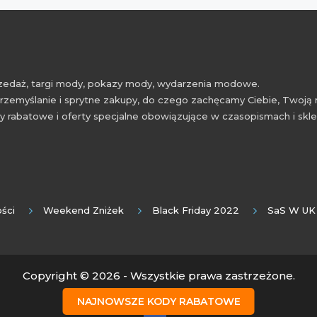
przedaż, targi mody, pokazy mody, wydarzenia modowe.
rzemyślanie i sprytne zakupy, do czego zachęcamy Ciebie, Twoją 
 rabatowe i oferty specjalne obowiązujące w czasopismach i skl
ści
Weekend Zniżek
Black Friday 2022
SaS W UK
Copyright © 2026 - Wszystkie prawa zastrzeżone.
NAJNOWSZE KODY RABATOWE