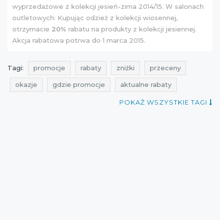
wyprzedażowe z kolekcji jesień-zima 2014/15. W salonach
outletowych: Kupując odzież z kolekcji wiosennej,
otrzymacie
20%
rabatu na produkty z kolekcji jesiennej.
Akcja rabatowa potrwa do 1 marca 2015.
Tagi:
promocje
rabaty
zniżki
przeceny
okazje
gdzie promocje
aktualne rabaty
aktualne promocje
kiedy promocje
POKAŻ WSZYSTKIE TAGI
aktualne promocje w sieciówkach
weekend zniżek
weekend rabatów
weekend zniżek marzec
weekend promocji marzec
promocje luty
rabaty luty
zniżki luty
promocje ochnik
rabaty ochnik
zniżki ochnik
przeceny ochnik
okazje ochnik
cała polska
aktualne przeceny
Sklepy
best sales
aktualne okazje