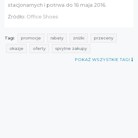
stacjonarnych i potrwa do 16 maja 2016.
Źródło:
Office Shoes
Tagi:
promocje
rabaty
zniżki
przeceny
okazje
oferty
sprytne zakupy
atrakcyjne promocje
kiedy promocje
POKAŻ WSZYSTKIE TAGI
promocje office shoes
rabaty office shoes
zniżki office shoes
przeceny office shoes
okazje office shoes
oferty office shoes
promocje maj
rabaty maj
zniżki maj
promocje 2016
promocje maj 2016
rabaty 2016
rabaty maj 2016
zniżki 2016
zniżki maj 2016