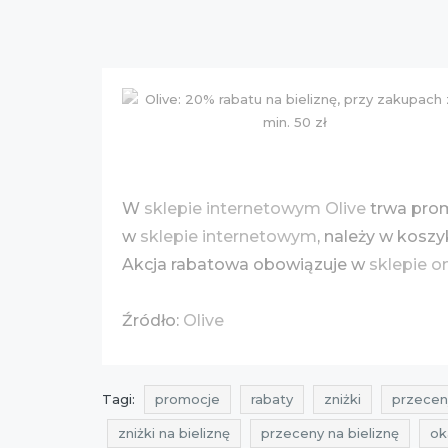
W
sklepie internetowym Olive
trwa prom
w
sklepie internetowym
, należy w kos
Akcja rabatowa obowiązuje w
sklepie o
Źródło:
Olive
Tagi:
promocje
rabaty
zniżki
przecen
zniżki na bieliznę
przeceny na bieliznę
ok