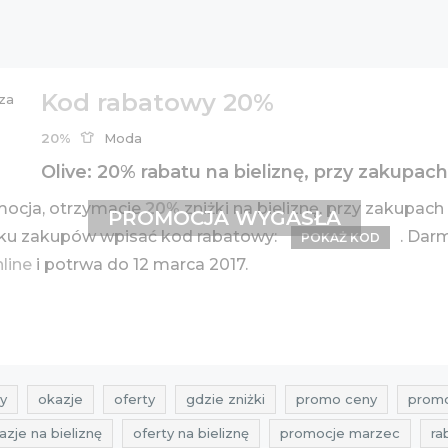
Kod rabatowy 20%
20%
Moda
Olive: 20% rabatu na bieliznę, przy zakupach
ocja, otrzymacie
20%
zniżki na bieliznę, przy zakupach
PROMOCJA WYGASŁA
zyku zakupów wpisać kod rabatowy:
. Dar
POKAŻ KOD
nline
i potrwa do 12 marca 2017.
y
okazje
oferty
gdzie zniżki
promo ceny
promo
azje na bieliznę
oferty na bieliznę
promocje marzec
ra