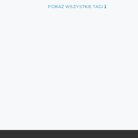
zniżki 2017
promocje marzec 2017
POKAŻ WSZYSTKIE TAGI