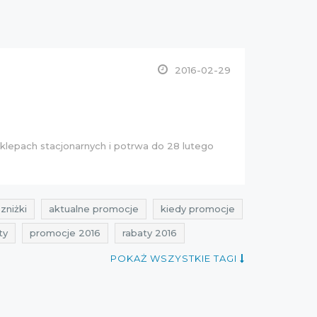
2016-02-29
klepach stacjonarnych i potrwa do 28 lutego
zniżki
aktualne promocje
kiedy promocje
ty
promocje 2016
rabaty 2016
okazje luty
przeceny luty
POKAŻ WSZYSTKIE TAGI