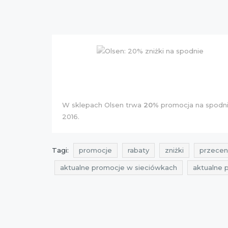
W sklepach Olsen trwa
20%
promocja na spodnie
2016.
Tagi:
promocje
rabaty
zniżki
przecen
aktualne promocje w sieciówkach
aktualne 
zniżki 2016
okazje 2016
cała polska
a