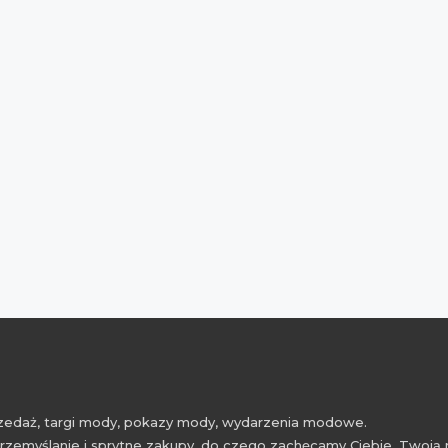
przedaż, targi mody, pokazy mody, wydarzenia modowe.
rzemyślanie i sprytne zakupy, do czego zachęcamy Ciebie, Twoją 