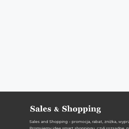
Sales and Shopping - promocja, rabat, zniżka, wy
Promujemy ideę smart shoppingu, czyli rozsądne, p