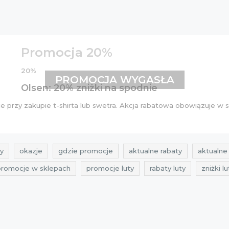
Promocja 20%
20%
PROMOCJA WYGASŁA
Olsen: 20% zniżki na spodnie
 przy zakupie t-shirta lub swetra. Akcja rabatowa obowiązuje w s
y
okazje
gdzie promocje
aktualne rabaty
aktualne 
promocje w sklepach
promocje luty
rabaty luty
zniżki lu
ktualne przeceny
Sklepy
best sales
aktualne okazje