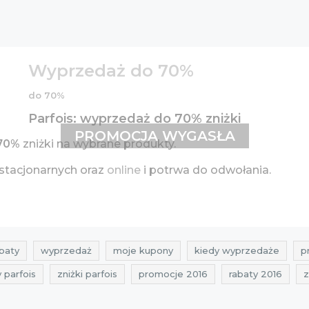
Wyprzedaż do 70%
do 70%
Parfois: wyprzedaż do 70% zniżki
PROMOCJA WYGASŁA
70%
zniżki na wybrane produkty.
stacjonarnych oraz
online
i potrwa do odwołania.
baty
wyprzedaż
moje kupony
kiedy wyprzedaże
p
 parfois
zniżki parfois
promocje 2016
rabaty 2016
z
rabaty lipiec 2016
zniżki lipiec 2016