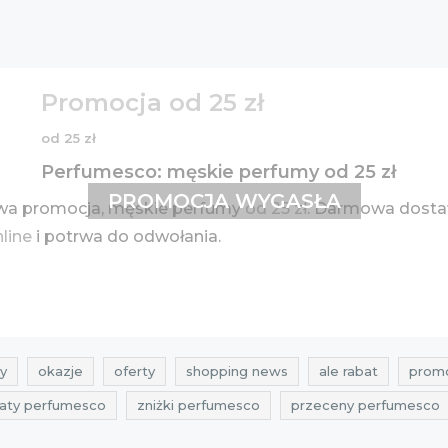
Promocja od 25 zł
od 25 zł
Perfumesco: męskie perfumy od 25 zł
PROMOCJA WYGASŁA
wa promocja, męskie perfumy
od 25 zł
. Darmowa dosta
nline
i potrwa do odwołania.
y
okazje
oferty
shopping news
ale rabat
promo
baty perfumesco
zniżki perfumesco
przeceny perfumesco
promocje sierpień 2016
rabaty sierpień 2016
zniżki sierp