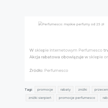
W
sklepie internetowym Perfumesco
tr
Akcja rabatowa obowiązuje w
sklepie o
Źródło:
Perfumesco
Tagi:
promocje
rabaty
zniżki
przecen
zniżki sierpień
promocje perfumesco
ra
promocje 2016
rabaty 2016
zniżki 2016