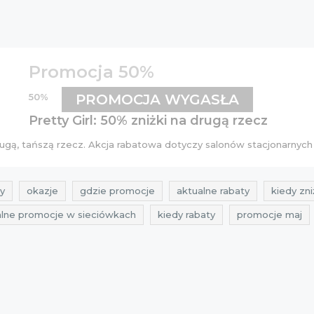
Promocja 50%
50%
PROMOCJA WYGASŁA
Pretty Girl: 50% zniżki na drugą rzecz
ugą, tańszą rzecz. Akcja rabatowa dotyczy salonów stacjonarnych 
y
okazje
gdzie promocje
aktualne rabaty
kiedy zni
alne promocje w sieciówkach
kiedy rabaty
promocje maj
żki pretty girl
przeceny pretty girl
okazje pretty girl
pr
y
best sales
aktualne okazje
promocje 2015
zniżki
aktualne promocje maj 2015