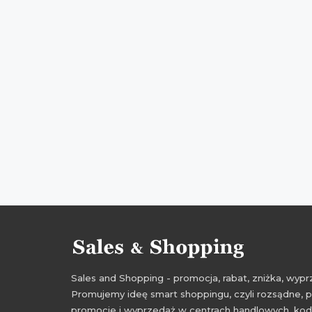
Sales and Shopping - promocja, rabat, zniżka, wy
Promujemy ideę smart shoppingu, czyli rozsądne, p
promocje i wyprzedaż w centrach handlowych, kody