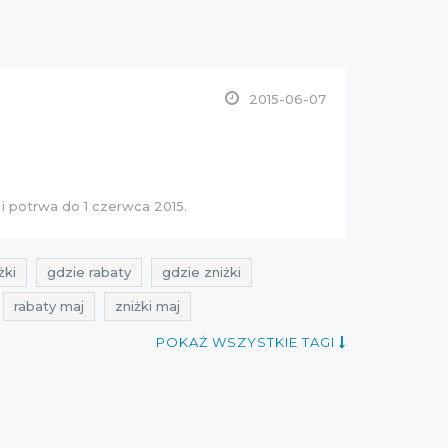
2015-06-07
i potrwa do 1 czerwca 2015.
żki
gdzie rabaty
gdzie zniżki
rabaty maj
zniżki maj
zeceny maj
okazje maj
cała polska
POKAŻ WSZYSTKIE TAGI
 2015
najlepsze okazje
rabaty 2015