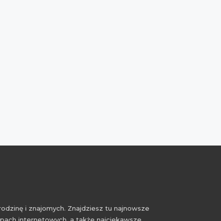
rodzinę i znajomych. Znajdziesz tu najnowsze
epach internetowych, a także najciekawsze