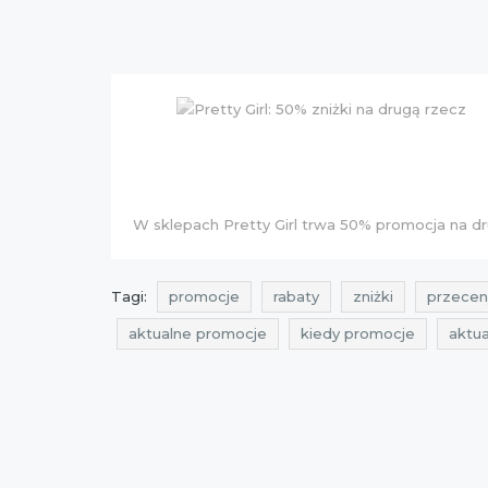
W sklepach Pretty Girl trwa 50% promocja na dr
Tagi:
promocje
rabaty
zniżki
przecen
aktualne promocje
kiedy promocje
aktu
promocje pretty girl
rabaty pretty girl
zni
promocje maj 2015
akcja rabatowa
Sklep
aktualne przeceny w sieciówkach
Pretty Girl