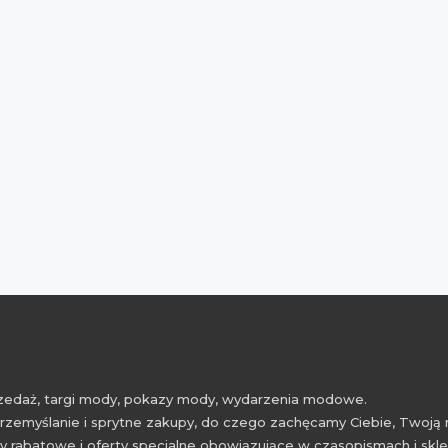
przedaż, targi mody, pokazy mody, wydarzenia modowe.
rzemyślanie i sprytne zakupy, do czego zachęcamy Ciebie, Twoją 
 rabatowe i oferty specjalne obowiązujące w czasopismach i skl