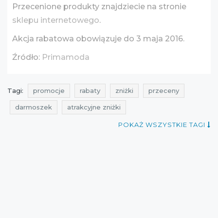
Przecenione produkty znajdziecie na stronie
sklepu internetowego
.
Akcja rabatowa obowiązuje do 3 maja 2016.
Źródło:
Primamoda
Tagi:
promocje
rabaty
zniżki
przeceny
darmoszek
atrakcyjne zniżki
promocje primamoda
rabaty primamoda
POKAŻ WSZYSTKIE TAGI
zniżki primamoda
przeceny primamoda
okazje primamoda
oferty primamoda
promocje maj
rabaty maj
zniżki maj
promocje kwiecień
rabaty kwiecień
zniżki kwiecień
promocje 2016