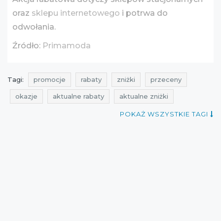
oraz
sklepu internetowego
i potrwa do
odwołania.
Źródło:
Primamoda
Tagi:
promocje
rabaty
zniżki
przeceny
okazje
aktualne rabaty
aktualne zniżki
rabatomierz
aktualne promocje
POKAŻ WSZYSTKIE TAGI
aktualne promocje w sieciówkach
promocje primamoda
rabaty primamoda
zniżki primamoda
przeceny primamoda
okazje primamoda
wyprzedaż primamoda
promocje grudzień
rabaty grudzień
zniżki grudzień
okazje grudzień
cała polska