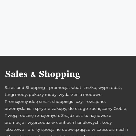
obniżki
wyprzedaże
Sklepy
promocje w sieciówkach
promocje w sklepach
rabatkowo
znizki w sklepach
Sales and Shopping - promocja, rabat, zniżka, wyprzedaż,
targi mody, pokazy mody, wydarzenia modowe.
Promujemy ideę smart shoppingu, czyli rozsądne,
przemyślanie i sprytne zakupy, do czego zachęcamy Ciebie,
Twoją rodzinę i znajomych. Znajdziesz tu najnowsze
promocje i wyprzedaż w centrach handlowych, kody
rabatowe i oferty specjalne obowiązujące w czasopismach i