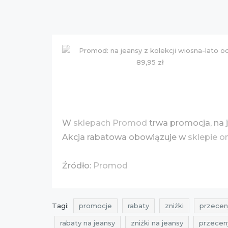
W
sklepach Promod
trwa promocja, na j
Akcja rabatowa obowiązuje w
sklepie o
Źródło:
Promod
Tagi:
promocje
rabaty
zniżki
przecen
rabaty na jeansy
zniżki na jeansy
przecen