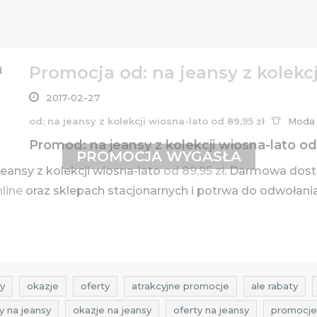
Promocja od: na jeansy z kolekcj
2017-02-27
od: na jeansy z kolekcji wiosna-lato od 89,95 zł
Moda
Promod: na jeansy z kolekcji wiosna-lato od
PROMOCJA WYGASŁA
eansy z kolekcji wiosna-lato
od 89,95 zł
. Darmowa dost
nline
oraz sklepach stacjonarnych i potrwa do odwołani
y
okazje
oferty
atrakcyjne promocje
ale rabaty
y na jeansy
okazje na jeansy
oferty na jeansy
promocj