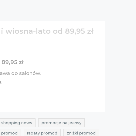
i wiosna-lato od 89,95 zł
 89,95 zł
awa do salonów.
a.
shopping news
promocje na jeansy
e promod
rabaty promod
zniżki promod