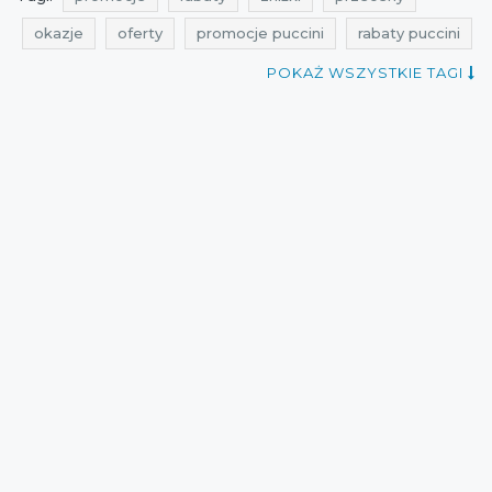
okazje
oferty
promocje puccini
rabaty puccini
zniżki puccini
rabatomierz
ale rabaty
POKAŻ WSZYSTKIE TAGI
super zniżki
promocje lipiec
rabaty lipiec
zniżki lipiec
przeceny puccini
okazje puccini
oferty puccini
promocje na portfele
promocje na portfele damskie
rabaty na portfele
rabaty na portfele damskie
zniżki na portfele
zniżki na portfele damskie
przeceny na portfele
przeceny na portfele damskie
okazje na portfele
okazje na portfele damskie
oferty na portfele
oferty na portfele damskie
promocje 2021
rabaty 2021
zniżki 2021
promocje lipiec 2021
rabaty lipiec 2021
zniżki lipiec 2021