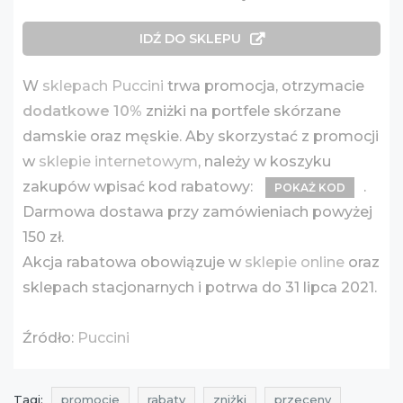
IDŹ DO SKLEPU
W
sklepach Puccini
trwa promocja, otrzymacie
dodatkowe 10%
zniżki na portfele skórzane
damskie oraz męskie. Aby skorzystać z promocji
w
sklepie internetowym
, należy w koszyku
zakupów wpisać kod rabatowy:
.
POKAŻ KOD
Darmowa dostawa przy zamówieniach powyżej
150 zł.
Akcja rabatowa obowiązuje w
sklepie online
oraz
sklepach stacjonarnych i potrwa do 31 lipca 2021.
Źródło:
Puccini
Tagi:
promocje
rabaty
zniżki
przeceny