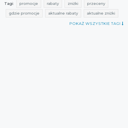
Tagi:
promocje
rabaty
zniżki
przeceny
gdzie promocje
aktualne rabaty
aktualne zniżki
gdzie rabaty
aktualne wyprzedaże
rabatomierz
POKAŻ WSZYSTKIE TAGI
aktualne promocje
promocje quiosque
rabaty quiosque
zniżki quiosque
przeceny quiosque
okazje quiosque
wyprzedaż quiosque
promocje listopad
rabaty listopad
wyprzedaż listopad
przeceny listopad
okazje listopad
mid season sale
cała polska
obniżki
wyprzedaże
aktualne przeceny
Sklepy
best sales
aktualne okazje
promocje 2015
zniżki 2015
rabaty 2015
wyprzedaże 2015