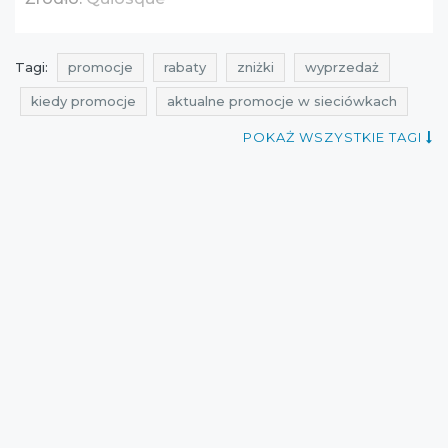
Tagi:
promocje
rabaty
zniżki
wyprzedaż
kiedy promocje
aktualne promocje w sieciówkach
łowca promocji
promocje lato
rabaty lato
POKAŻ WSZYSTKIE TAGI
zniżki lato
promocje quiosque
rabaty quiosque
zniżki quiosque
wyprzedaż czerwiec
promocje czerwiec
rabaty czerwiec
zniżki czerwiec
wyprzedaż quiosque
wyprzedaż lato
promocje 2016
rabaty 2016
zniżki 2016
wyprzedaż 2016
wyprzedaż czerwiec 2016
promocje czerwiec 2016
rabaty czerwiec 2016
zniżki czerwiec 2016