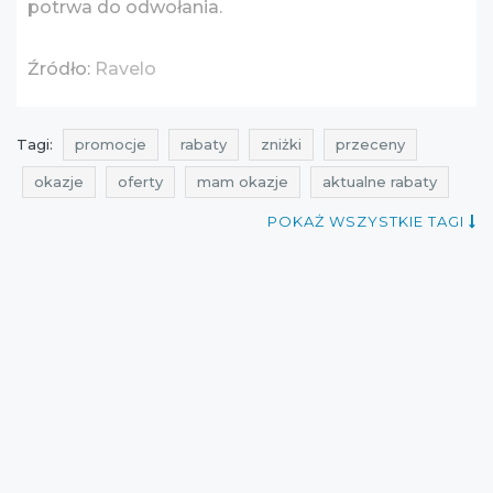
potrwa do odwołania.
Źródło:
Ravelo
Tagi:
promocje
rabaty
zniżki
przeceny
okazje
oferty
mam okazje
aktualne rabaty
ale rabat
promocje ravelo
rabaty ravelo
POKAŻ WSZYSTKIE TAGI
zniżki ravelo
przeceny ravelo
okazje ravelo
oferty ravelo
promocje październik
rabaty październik
zniżki październik
promocje 2016
rabaty 2016
zniżki 2016
promocje październik 2016
rabaty październik 2016
zniżki październik 2016