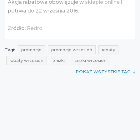
Akcja rabatowa obowiązuje w
sklepie online
i
potrwa do 22 września 2016.
Źródło:
Redro
Tagi:
promocje
promocje wrzesień
rabaty
rabaty wrzesień
zniżki
zniżki wrzesień
przeceny
okazje
oferty
ale rabaty
POKAŻ WSZYSTKIE TAGI
atrakcyjne zniżki
promo ceny
promocje 2016
rabaty 2016
zniżki 2016
promocje wrzesień 2016
rabaty wrzesień 2016
zniżki wrzesień 2016