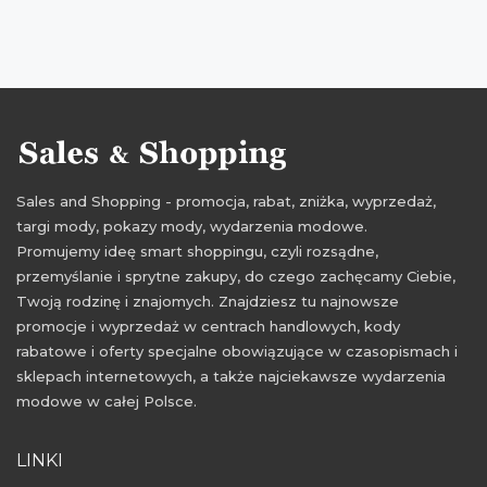
obniżki Reserved
wyprzedaże w sieciówkach
wyprzedaże luty
obniżki luty
okazje luty
promocje luty 2016
przeceny luty
rabaty luty 2016
wyprzedaże luty 2016
Sales and Shopping - promocja, rabat, zniżka, wyprzedaż,
targi mody, pokazy mody, wydarzenia modowe.
Promujemy ideę smart shoppingu, czyli rozsądne,
przemyślanie i sprytne zakupy, do czego zachęcamy Ciebie,
Twoją rodzinę i znajomych. Znajdziesz tu najnowsze
promocje i wyprzedaż w centrach handlowych, kody
rabatowe i oferty specjalne obowiązujące w czasopismach i
sklepach internetowych, a także najciekawsze wydarzenia
modowe w całej Polsce.
LINKI