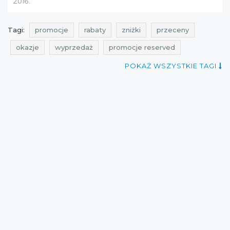
2016.
Tagi:
promocje
rabaty
zniżki
przeceny
okazje
wyprzedaż
promocje reserved
rabaty reserved
zniżki reserved
POKAŻ WSZYSTKIE TAGI
przeceny reserved
okazje reserved
promocje luty
rabaty luty
zniżki luty
promocje na walentynki
reserved
promocje 2016
rabaty 2016
zniżki 2016
walentynki
walentynkowe promocje
przeceny 2016
okazje 2016
zakupy
cała polska
obniżki
wyprzedaże
wyprzedaże 2016
Sklepy
zakupy 2016
obniżki 2016
promocje w sieciówkach
rabaty w sieciówkach
aktualne obniżki