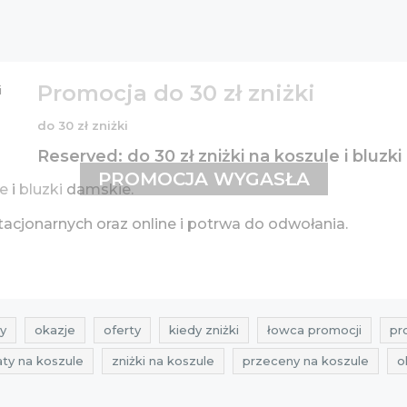
Promocja do 30 zł zniżki
do 30 zł zniżki
Reserved: do 30 zł zniżki na koszule i bluzk
PROMOCJA WYGASŁA
e
i
bluzki
damskie.
acjonarnych oraz online i potrwa do odwołania.
y
okazje
oferty
kiedy zniżki
łowca promocji
pr
aty na koszule
zniżki na koszule
przeceny na koszule
o
ty reserved
promocje na bluzki
rabaty na bluzki
zniżki 