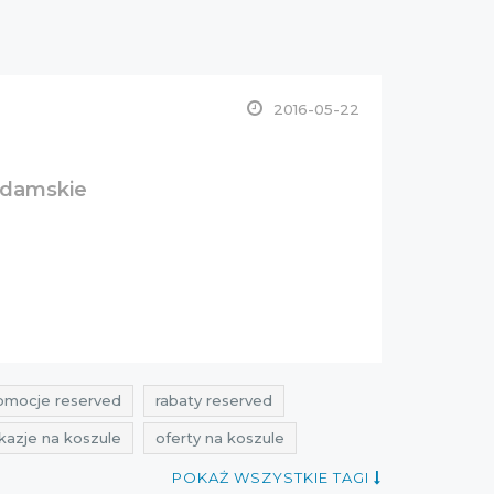
2016-05-22
i damskie
omocje reserved
rabaty reserved
kazje na koszule
oferty na koszule
na bluzki
przeceny na bluzki
POKAŻ WSZYSTKIE TAGI