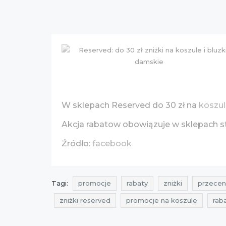
W sklepach Reserved do 30 zł na
koszul
Akcja rabatow obowiązuje w sklepach st
Źródło:
facebook
Tagi:
promocje
rabaty
zniżki
przecen
zniżki reserved
promocje na koszule
rab
przeceny reserved
okazje reserved
ofer