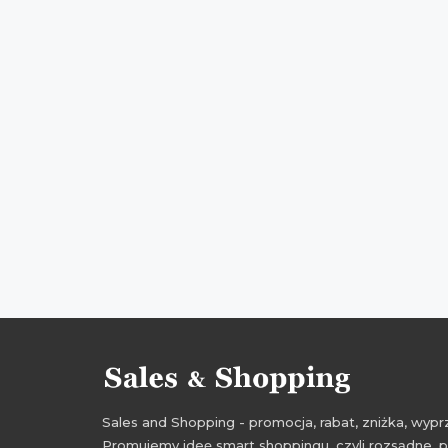
wyprzedaże czerwiec 2015
Sales and Shopping - promocja, rabat, zniżka, wy
Promujemy ideę smart shoppingu, czyli rozsądne, p