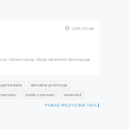
2015-07-08
ęcej
i
dziewczęcej
. Akcja rabatowa obowiązuje
wyprzedaże
aktualne promocje
czerwiec
zniżki czerwiec
reserved
erved
aktualne przeceny
karta rabatowa
POKAŻ WSZYSTKIE TAGI
yprzedaże 2015
przeceny 2015
aty czerwiec
wyprzedaze czerwiec