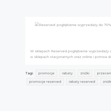
W sklepach Reserved pogłębienie wyprzedaży
w sklepach stacjonarnych oraz online i potrwa d
Tagi:
promocje
rabaty
zniżki
przecen
promocje reserved
rabaty reserved
zniż
kupony rabatowe
zakupy
cała polska
kupon rabatowy
Sklepy
zakupy 2015
okazje 2015
kupon rabatowy reserved
za