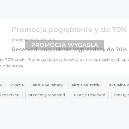
Promocja pogłębienie y do 70%
pogłębienie y do 70%
PROMOCJA WYGASŁA
Reserved: pogłębienie wyprzedaży do 70%
 do
70%
zniżki. Promocja dotyczy kolekcji
damskiej
,
męskiej
,
chłopi
o odwołania.
y
okazje
aktualne rabaty
aktualne zniżki
aktualne 
ki reserved
przeceny reserved
okazje reserved
rabaty 
kupony rabatowe reserved
wyprzedaże
wyprzedaże Res
promocje 2015
zniżki 2015
dla dzieci
rabaty 2015
w
kupy Reserved
aktualne promocje czerwiec
aktualne rab