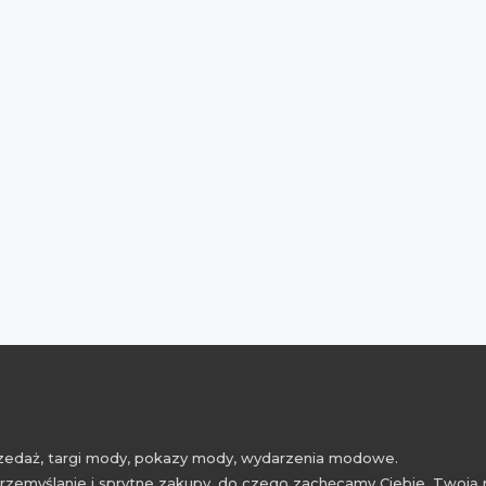
przedaż, targi mody, pokazy mody, wydarzenia modowe.
rzemyślanie i sprytne zakupy, do czego zachęcamy Ciebie, Twoją 