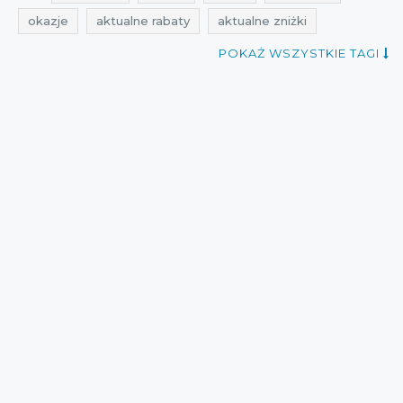
okazje
aktualne rabaty
aktualne zniżki
aktualne wyprzedaże
aktualne promocje
POKAŻ WSZYSTKIE TAGI
promocje na torebki
rabaty na torebki
zniżki na torebki
promocje reserved
rabaty reserved
zniżki reserved
przeceny reserved
okazje reserved
promocje październik
rabaty październik
zniżki październik
reserved
zakupy
cała polska
wyprzedaże
wyprzedaże Reserved
aktualne przeceny
Sklepy
zakupy 2015
promocje 2015
zniżki 2015
rabaty 2015
wyprzedaże 2015
przeceny 2015
promocje październik 2015
rabaty październik 2015