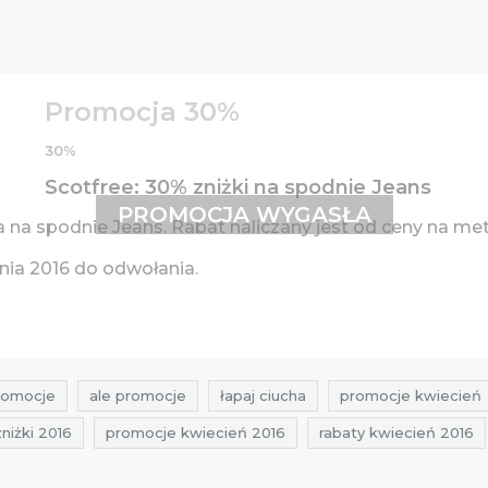
Promocja 30%
30%
Scotfree: 30% zniżki na spodnie Jeans
PROMOCJA WYGASŁA
na spodnie Jeans. Rabat naliczany jest od ceny na met
nia 2016 do odwołania.
romocje
ale promocje
łapaj ciucha
promocje kwiecień
zniżki 2016
promocje kwiecień 2016
rabaty kwiecień 2016