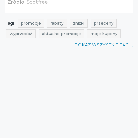
Źródło:
Scotfree
Tagi:
promocje
rabaty
zniżki
przeceny
wyprzedaż
aktualne promocje
moje kupony
promocje lipiec
rabaty lipiec
zniżki lipiec
POKAŻ WSZYSTKIE TAGI
wyprzedaż lipiec
promocje 2016
rabaty 2016
zniżki 2016
wyprzedaż 2016
wyprzedaż lipiec 2016
promocje lipiec 2016
rabaty lipiec 2016
zniżki lipiec 2016