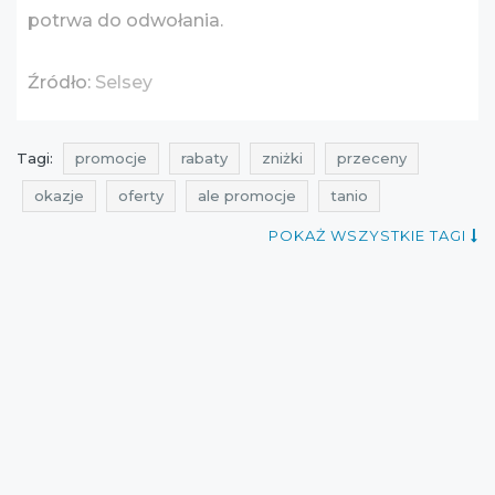
potrwa do odwołania.
Źródło:
Selsey
Tagi:
promocje
rabaty
zniżki
przeceny
okazje
oferty
ale promocje
tanio
promocje na meble
rabaty na meble
POKAŻ WSZYSTKIE TAGI
zniżki na meble
atrakcyjne zniżki
przeceny na meble
okazje na meble
oferty na meble
promocje luty
rabaty luty
zniżki luty
promocje 2021
rabaty 2021
zniżki 2021
promocje selsey
rabaty selsey
zniżki selsey
przeceny selsey
okazje selsey