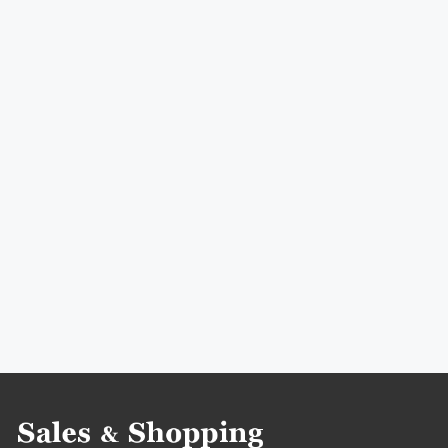
rabaty na meble
zniżki na meble
sklepikarz
przeceny na meble
okazje na meble
oferty na meble
promocje marzec
rabaty marzec
zniżki marzec
promocje 2021
rabaty 2021
zniżki 2021
promocje selsey
rabaty selsey
zniżki selsey
przeceny selsey
okazje selsey
oferty selsey
promocje marzec 2021
rabaty marzec 2021
zniżki marzec 2021