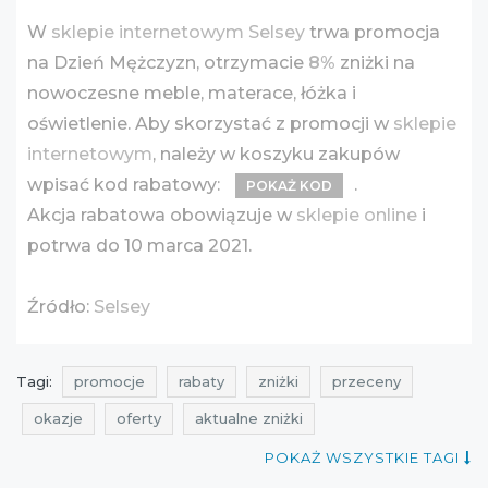
W
sklepie internetowym Selsey
trwa promocja
na Dzień Mężczyzn, otrzymacie
8%
zniżki na
nowoczesne meble, materace, łóżka i
oświetlenie. Aby skorzystać z promocji w
sklepie
internetowym
, należy w koszyku zakupów
wpisać kod rabatowy:
.
POKAŻ KOD
Akcja rabatowa obowiązuje w
sklepie online
i
potrwa do 10 marca 2021.
Źródło:
Selsey
Tagi:
promocje
rabaty
zniżki
przeceny
okazje
oferty
aktualne zniżki
aktualne promocje
promocje na meble
POKAŻ WSZYSTKIE TAGI