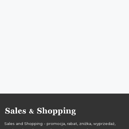
przeceny na dodatki do domu
okazje na dodatki do domu
oferty na dodatki do domu
promocje na meble
rabaty na meble
zniżki na meble
promocjada
przeceny na meble
okazje na meble
oferty na meble
promocje marzec
rabaty marzec
zniżki marzec
promocje 2021
rabaty 2021
zniżki 2021
promocje marzec 2021
rabaty marzec 2021
zniżki marzec 2021
Sales and Shopping - promocja, rabat, zniżka, wyprzedaż,