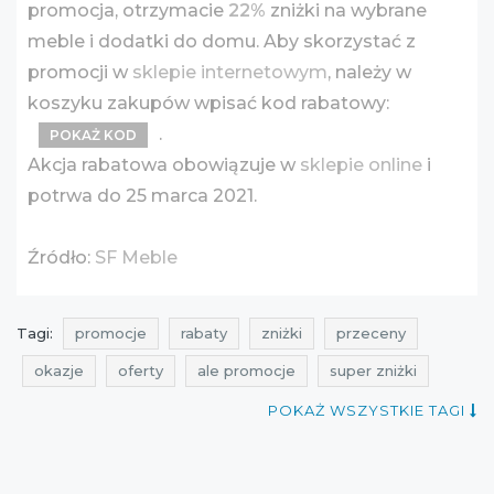
promocja, otrzymacie
22%
zniżki na wybrane
meble i dodatki do domu. Aby skorzystać z
promocji w
sklepie internetowym
, należy w
koszyku zakupów wpisać kod rabatowy:
.
POKAŻ KOD
Akcja rabatowa obowiązuje w
sklepie online
i
potrwa do 25 marca 2021.
Źródło:
SF Meble
Tagi:
promocje
rabaty
zniżki
przeceny
okazje
oferty
ale promocje
super zniżki
promocje na dodatki do domu
POKAŻ WSZYSTKIE TAGI
rabaty na dodatki do domu
zniżki na dodatki do domu