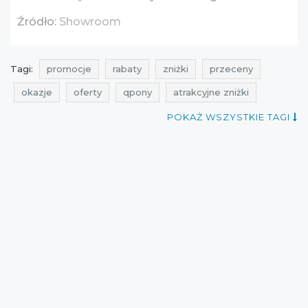
Źródło:
Showroom
Tagi:
promocje
rabaty
zniżki
przeceny
okazje
oferty
qpony
atrakcyjne zniżki
promocje maj
rabaty maj
zniżki maj
POKAŻ WSZYSTKIE TAGI
promocje showroom
rabaty showroom
zniżki showroom
przeceny showroom
okazje showroom
oferty showroom
promocje 2016
promocje maj 2016
rabaty 2016
rabaty maj 2016
zniżki 2016
zniżki maj 2016