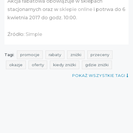
Akcja rabatowa obowiązuje w sklepach
stacjonarnych oraz w
sklepie online
i potrwa do 6
kwietnia 2017 do godz. 10:00.
Źródło:
Simple
Tagi:
promocje
rabaty
zniżki
przeceny
okazje
oferty
kiedy zniżki
gdzie zniżki
promocje na odzież
rabaty na odzież
POKAŻ WSZYSTKIE TAGI
zniżki na odzież
przeceny na odzież
okazje na odzież
oferty na odzież
ale rabat
promocje kwiecień
rabaty kwiecień
zniżki kwiecień
promocje simple
rabaty simple
zniżki simple
przeceny simple
okazje simple