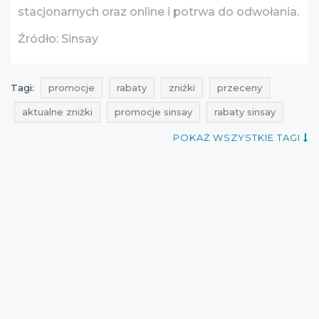
stacjonarnych oraz online i potrwa do odwołania.
Źródło: Sinsay
Tagi:
promocje
rabaty
zniżki
przeceny
aktualne zniżki
promocje sinsay
rabaty sinsay
zniżki sinsay
wyprzedaż
qpony
POKAŻ WSZYSTKIE TAGI
wyprzedaż czerwiec
promocje czerwiec
rabaty czerwiec
zniżki czerwiec
wyprzedaż sinsay
promocje 2016
rabaty 2016
zniżki 2016
wyprzedaż 2016
wyprzedaż czerwiec 2016
promocje czerwiec 2016
rabaty czerwiec 2016
zniżki czerwiec 2016