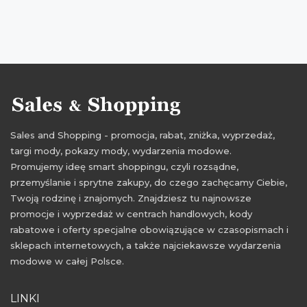
aktualne promocje kwiecień
aktualne rabaty kwiecień
aktualne promocje sinsay
sinsay
aktualne przeceny
Sklepy
best sales
aktualne okazje
kiedy okazje
przeceny marzec
aktualne promocje marzec
Sales and Shopping - promocja, rabat, zniżka, wyprzedaż,
targi mody, pokazy mody, wydarzenia modowe.
Promujemy ideę smart shoppingu, czyli rozsądne,
przemyślanie i sprytne zakupy, do czego zachęcamy Ciebie,
Twoją rodzinę i znajomych. Znajdziesz tu najnowsze
promocje i wyprzedaż w centrach handlowych, kody
rabatowe i oferty specjalne obowiązujące w czasopismach i
sklepach internetowych, a także najciekawsze wydarzenia
modowe w całej Polsce.
LINKI