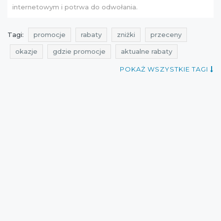
internetowym i potrwa do odwołania.
Tagi:
promocje
rabaty
zniżki
przeceny
okazje
gdzie promocje
aktualne rabaty
aktualne zniżki
kiedy zniżki
promocje sinsay
POKAŻ WSZYSTKIE TAGI
rabaty sinsay
zniżki sinsay
przeceny sinsay
okazje sinsay
gdzie rabaty
wyprzedaż
gdzie zniżki
rabatomierz
aktualne promocje
kiedy promocje
aktualne promocje w sieciówkach
kiedy rabaty
wyprzedaż sinsay
promocje kwiecień
rabaty kwiecień
zniżki kwiecień
promocje marzec
rabaty marzec
zniżki marzec
cała polska
wyprzedaż międzysezonowa
wyprzedaże