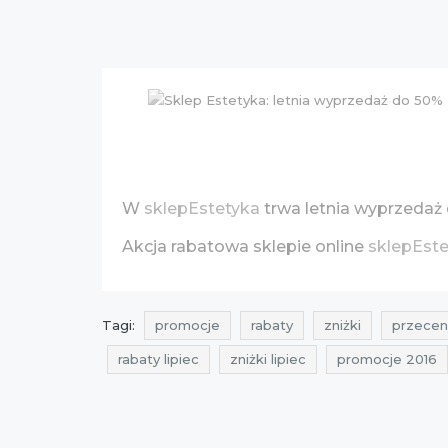
W
sklepEstetyka
trwa letnia wyprzeda
Akcja rabatowa sklepie online
sklepEste
Tagi:
promocje
rabaty
zniżki
przecen
rabaty lipiec
zniżki lipiec
promocje 2016