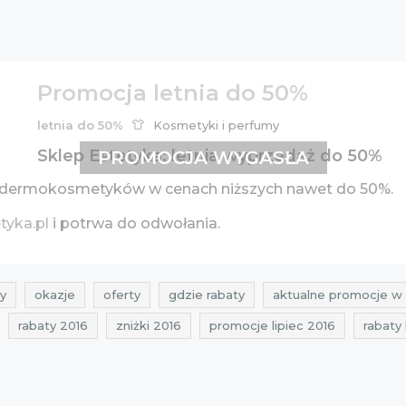
Promocja letnia do 50%
letnia do 50%
Kosmetyki i perfumy
Sklep Estetyka: letnia wyprzedaż do 50%
PROMOCJA WYGASŁA
ż dermokosmetyków w cenach niższych nawet do 50%.
tyka.pl
i potrwa do odwołania.
y
okazje
oferty
gdzie rabaty
aktualne promocje w
rabaty 2016
zniżki 2016
promocje lipiec 2016
rabaty 